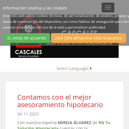
Información relativa a las cookies
Toggle
navigation
Este sitio web utiliza cookies técnicas, de personalización, de análisis, propias 
datos de conexión y/o del dispositivo, así como hábitos de navegación para faci
analizar estadísticas del uso de la web y personalizar publicidad.
Sí, estoy de acuerdo
¡No! Sólo almacena esta respuesta
Select Language
▼
Contamos con el mejor
asesoramiento hipotecario
06-11-2023
Con nuestra experta
MIREIA ÁLVAREZ
de
RN Tu
Solución Hipotecaria
cuentas con la