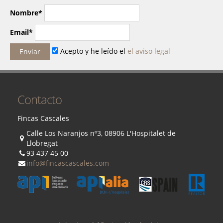
Nombre*
Email*
Acepto y he leído el
el aviso legal
Contacto
Fincas Cascales
Calle Los Naranjos nº3, 08906 L'Hospitalet de
Llobregat
93 437 45 00
info@fincascascales.com